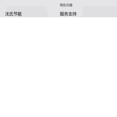
微反应器
沈氏节能
服务支持
HVAC
沈氏服务
冷链/冷藏
下载文档
家电/食品
全球服务网络
绿色电力
定制服务
海工船舶
视频
氢能源
子公司
沈氏节能:航空 & 航天
杭州微控
动力总成
浙江微智源
工业气体
精细化工
了解我
服务性电话
187 5820 8828 （微信号同号）