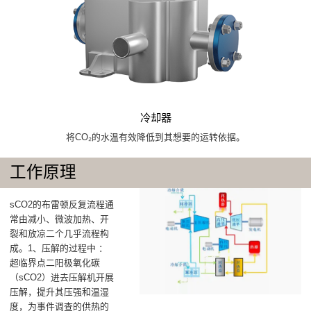
冷却器
将CO₂的水温有效降低到其想要的运转依据。
工作原理
‌sCO2的布雷顿反复流程通
常由减小、微波加热、开
裂和放凉二个几乎流程构
成‌。1、压解的过程中 ‌：
超临界点二阳极氧化碳
（sCO2）进去‌压解机‌开展
压解，提升其压强和温湿
度，为事件调查的供热的