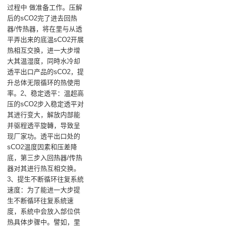
过程中 做准备工作。压解
后的sCO2完了进去‌回热
器/传热器‌，将在里与从透
平弄出来的底温sCO2开展
热相互交换，进一大步增
大其温湿度，同時水冷却
透平出口产品的sCO2，提
升总体无限循环的热使用
率。2、稳定透平：温超高
压的sCO2步入‌稳定透平‌对
其进行变大，解放内部能
并驱程透平旋轉，导致呈
现厂家功。透平出口处的
sCO2温度因素和压差降
底，第三步入回热器/传热
器对其进行热互相交换。
3、提生不断循环往复系統
速度：‌为了能进一大步提
生不断循环往复系統速
度，系統中会放入部位供
热具体步骤中。譬如，‌里