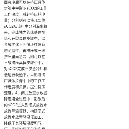
面急冷后‌可以在挤压具体
步骤中中影响sCO2的工作
工作温度，减轻挤压耗电
量；‌分科‌则可以将几部位
sCO2从流行中分刘海离粗
来，完成独力的热处理加
热和开裂具体步骤中，以
系统优化不断循环往复系
統耐磨性；‌再挤压‌或三级
挤压‌里面急冷后‌则可以在
三级挤压具体步骤中中，
对sCO2完成三次急冷后和
低速行驶透平，以影响挤
压具体步骤中中的工作工
作温度和负担，提生挤压
速度。‌4、闭式放置水放置
降温塔全过程中‌：彭胀后
的sCO2进入到闭式放置水
放置降温塔器，构建闭式
放置水放置降温塔加工，
降低了其环境温度和气