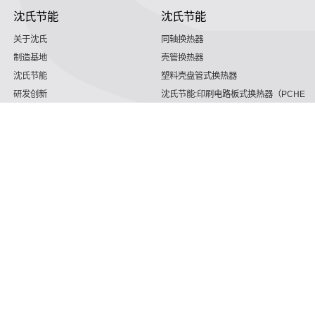
沈氏节能
沈氏节能
关于沈氏
同轴换热器
制造基地
壳管换热器
沈氏节能
塑料壳盘管式换热器
研发创新
沈氏节能:印刷电路板式换热器（PCHE）
新闻媒体
板翅式换热器（PFHE）
沈氏节能
板壳换热器
微反应器
沈氏节能
服务支持
HVAC
沈氏服务
冷链/冷藏
下载文档
家电/食品
全球服务网络
绿色电力
定制服务
海工船舶
视频
氢能源
子公司
沈氏节能:航空 & 航天