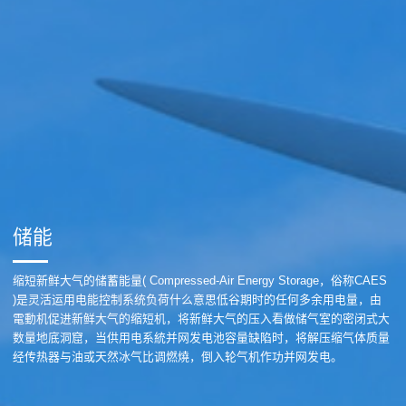
储能
缩短新鲜大气的储蓄能量( Compressed-Air Energy Storage，俗称CAES
)是灵活运用电能控制系统负荷什么意思低谷期时的任何多余用电量，由
電動机促进新鲜大气的缩短机，将新鲜大气的压入看做储气室的密闭式大
数量地底洞窟，当供用电系統并网发电池容量缺陷时，将解压缩气体质量
经传热器与油或天然冰气比调燃燒，倒入轮气机作功并网发电。