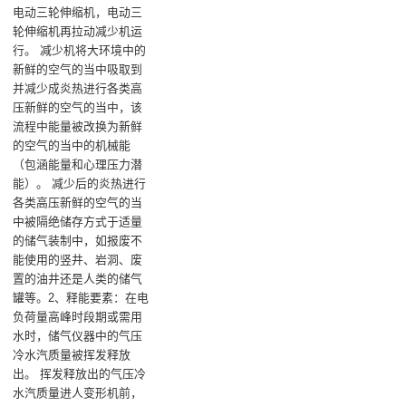
电动三轮伸缩机，电动三
轮伸缩机再拉动减少机运
行‌。 减少机将大环境中的
新鲜的空气的当中吸取到
并减少成炎热进行各类高
压新鲜的空气的当中，该
流程中能量被改换为新鲜
的空气的当中的机械能
（包涵能量和心理压力潜
能）‌。 减少后的炎热进行
各类高压新鲜的空气的当
中被隔绝储存方式于适量
的储气装制中，如报废不
能使用的竖井、岩洞、废
置的油井还是人类的储气
罐等‌。‌2、释能要素‌：在电
负荷量高峰时段期或需用
水时，储气仪器中的气压
冷水汽质量被挥发释放
出‌。 挥发释放出的气压冷
水汽质量进人变形机前，